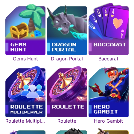
Gems Hunt
Dragon Portal
Baccarat
Roulette Multiplayer
Roulette
Hero Gambit