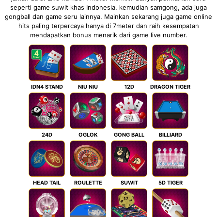
seperti game suwit khas Indonesia, kemudian samgong, ada juga
gongball dan game seru lainnya. Mainkan sekarang juga game online
hits paling terpercaya hanya di 7meter dan raih kesempatan
mendapatkan bonus menarik dari game live number.
IDN4 STAND
NIU NIU
12D
DRAGON TIGER
24D
OGLOK
GONG BALL
BILLIARD
HEAD TAIL
ROULETTE
SUWIT
5D TIGER