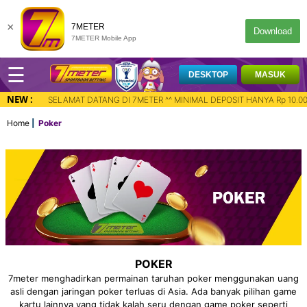
×
7METER
Download
7METER Mobile App
☰
DESKTOP
MASUK
NEW :
SELAMAT DATANG DI 7METER ^^ MINIMAL DEPOSIT HANYA Rp 10.000 SEKA
Home
Poker
POKER
7meter menghadirkan permainan taruhan poker menggunakan uang
asli dengan jaringan poker terluas di Asia. Ada banyak pilihan game
kartu lainnya yang tidak kalah seru dengan game poker seperti