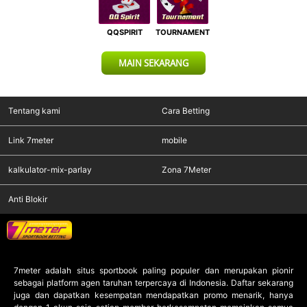
QQSPIRIT
TOURNAMENT
MAIN SEKARANG
Tentang kami
Cara Betting
Link 7meter
mobile
kalkulator-mix-parlay
Zona 7Meter
Anti Blokir
7meter
adalah situs sportbook paling populer dan merupakan pionir
sebagai platform agen taruhan terpercaya di Indonesia. Daftar sekarang
juga dan dapatkan kesempatan mendapatkan promo menarik, hanya